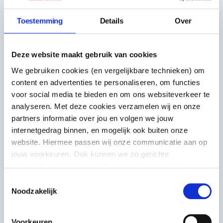
Toestemming
Details
Over
Voorbeelden
Deze website maakt gebruik van cookies
We gebruiken cookies (en vergelijkbare technieken) om
content en advertenties te personaliseren, om functies
voor social media te bieden en om ons websiteverkeer te
analyseren. Met deze cookies verzamelen wij en onze
partners informatie over jou en volgen we jouw
internetgedrag binnen, en mogelijk ook buiten onze
website. Hiermee passen wij onze communicatie aan op
jouw voorkeuren. Ook kunnen we zo gerichte
advertenties laten zien op basis van jouw recente
internetgedrag. Meer uitleg vind je in onze
privacy
Toestemmingsselectie
statement
. Je kunt je toestemming ook altijd
wijzigen of
Noodzakelijk
Voorbeeldinitiatief
intrekken
.
Arcadia Jong
Voorkeuren