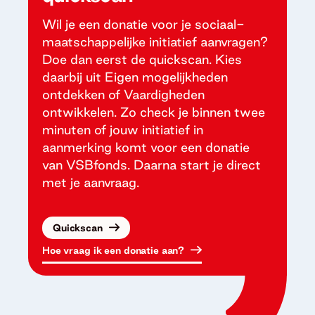
Wil je een donatie voor je sociaal-
maatschappelijke initiatief aanvragen?
Doe dan eerst de quickscan. Kies
daarbij uit Eigen mogelijkheden
ontdekken of Vaardigheden
ontwikkelen. Zo check je binnen twee
minuten of jouw initiatief in
aanmerking komt voor een donatie
van VSBfonds. Daarna start je direct
met je aanvraag.
Quickscan
Hoe vraag ik een donatie aan?