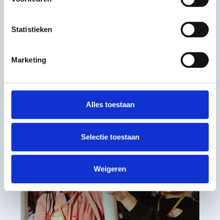
Cultureel programma Arcadia Jong
stimuleert Friese jongeren (4-27 jaar)
Statistieken
om creativiteit, samenwerking en
maatschappelijke betrokkenheid te
Marketing
ontwikkelen.
Eigen mogelijkheden en vaardigheden
Alles toestaan
Selectie toestaan
Weigeren