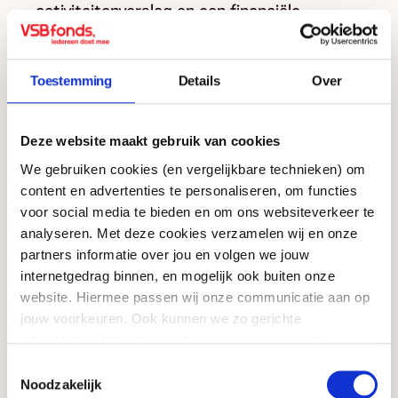
activiteitenverslag en een financiële
verantwoording opgenomen.
Standaardformulier publicatieplicht
Toestemming
Details
Over
In ons ingevulde
standaardformulier publicatieplicht ANBI
Deze website maakt gebruik van cookies
algemeen
We gebruiken cookies (en vergelijkbare technieken) om
vind je alle informatie die we in het kader
content en advertenties te personaliseren, om functies
van onze ANBI-status verplicht zijn te
voor social media te bieden en om ons websiteverkeer te
publiceren.
analyseren. Met deze cookies verzamelen wij en onze
partners informatie over jou en volgen we jouw
internetgedrag binnen, en mogelijk ook buiten onze
website. Hiermee passen wij onze communicatie aan op
Code Goed Bestuur
jouw voorkeuren. Ook kunnen we zo gerichte
advertenties laten zien op basis van jouw recente
Het bestuur van VSBfonds verklaart te
internetgedrag. Meer uitleg vind je in onze
privacy
Toestemmingsselectie
voldoen aan de
FIN Code Goed Bestuur
en
statement
. Je kunt je toestemming ook altijd
wijzigen of
Noodzakelijk