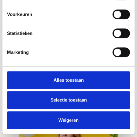
intrekken
.
Voorkeuren
Statistieken
Marketing
Programmamanager a.i.
Alles toestaan
Karen Retera
LinkedIn
Selectie toestaan
Weigeren