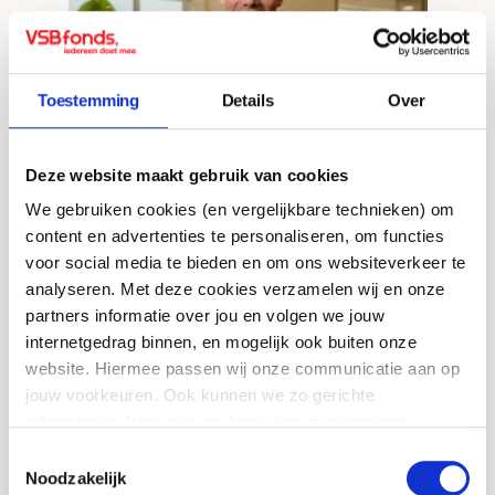
Toestemming
Details
Over
Deze website maakt gebruik van cookies
We gebruiken cookies (en vergelijkbare technieken) om
content en advertenties te personaliseren, om functies
Regioadviseur
voor social media te bieden en om ons websiteverkeer te
Jouke van Buuren
analyseren. Met deze cookies verzamelen wij en onze
partners informatie over jou en volgen we jouw
infonoordholland@vsbfonds.nl
internetgedrag binnen, en mogelijk ook buiten onze
website. Hiermee passen wij onze communicatie aan op
LinkedIn
jouw voorkeuren. Ook kunnen we zo gerichte
advertenties laten zien op basis van jouw recente
internetgedrag. Meer uitleg vind je in onze
privacy
Toestemmingsselectie
statement
. Je kunt je toestemming ook altijd
wijzigen of
Noodzakelijk