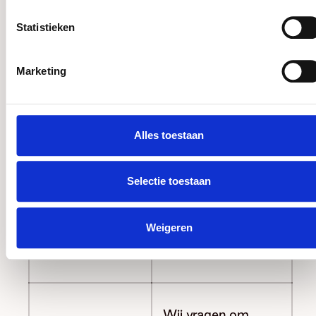
Voor- en
achternaam zodat
achternaam
Statistieken
wij jou persoonlijk
kunnen aanspreken.
Marketing
Wij vragen om
jouw emailadres
Alles toestaan
zodat wij per mail
contact kunnen
Emailadres
opnemen, en
Selectie toestaan
informatie
gerelateerd aan het
Weigeren
beurzenprogramma
toe kunnen sturen.
Wij vragen om