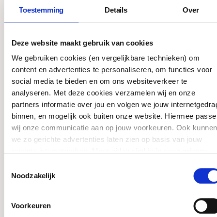
toestemming voor hebt gegeven. Totdat
Toestemming
Details
Over
een beursaanvraag is ingediend kunnen wij
niet bij jouw aanvraaggegevens, en
verwerken wij deze ook niet. Dit is de
Deze website maakt gebruik van cookies
eerste zogeheten grondslag voor
We gebruiken cookies (en vergelijkbare technieken) om
verwerking uit de AVG. Toch willen wij
content en advertenties te personaliseren, om functies voor
inzichtelijk maken welke
social media te bieden en om ons websiteverkeer te
persoonsgegevens wij uiteindelijk
analyseren. Met deze cookies verzamelen wij en onze
verwerken en waarom wij dit doen. Het
partners informatie over jou en volgen we jouw internetgedra
gaat namelijk ook om gevoelige
binnen, en mogelijk ook buiten onze website. Hiermee passe
persoonsgegevens, en in een enkel geval
wij onze communicatie aan op jouw voorkeuren. Ook kunnen
om bijzondere persoonsgegevens.
we zo gerichte advertenties laten zien op basis van jouw
recente internetgedrag. Meer uitleg vind je in onze
privacy
statement
. Je kunt je toestemming ook altijd
wijzigen of
Soort gegeven
Doeleinde
Toestemmingsselectie
intrekken
.
Noodzakelijk
Wij vragen jou om
Voorkeuren
jouw voor- en