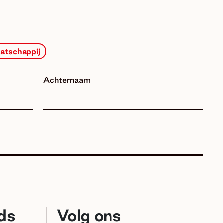
atschappij
Achternaam
ds
Volg ons