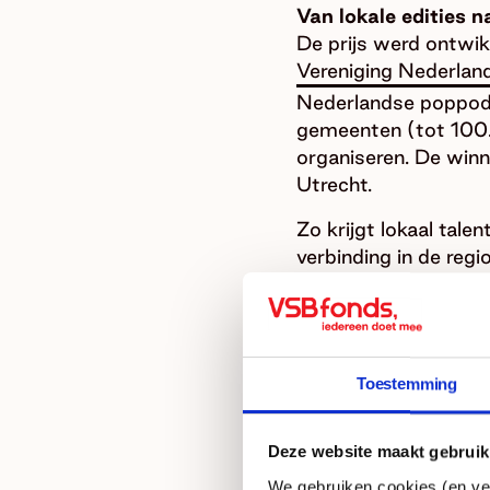
Van lokale edities na
De prijs werd ontwi
Vereniging Nederlan
Nederlandse poppodia
gemeenten (tot 100.
organiseren. De winna
Utrecht.
Zo krijgt lokaal tal
verbinding in de reg
maken, het delen va
Finalisten
Vanuit de lokale po
een Band:
Toestemming
CAPSLOC
(Capel
Deze website maakt gebruik
De Gelderlandfabr
We gebruiken cookies (en ver