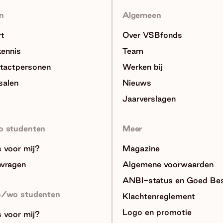
n
Algemeen
rt
Over VSBfonds
kennis
Team
tactpersonen
Werken bij
salen
Nieuws
Jaarverslagen
o studenten
Meer
ts voor mij?
Magazine
nvragen
Algemene voorwaarden
ANBI-status en Goed Bes
o/wo studenten
Klachtenreglement
Logo en promotie
ts voor mij?