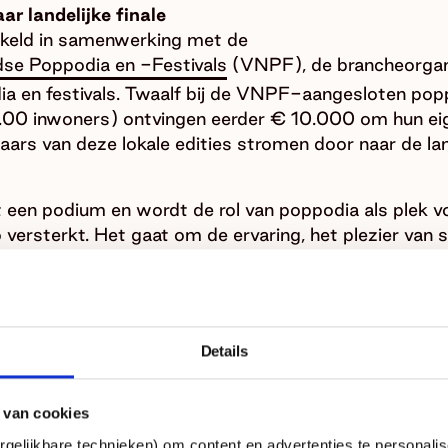
ar landelijke finale
kkeld in samenwerking met de
dse Poppodia en -Festivals
(VNPF), de brancheorgan
 en festivals. Twaalf bij de VNPF-aangesloten poppo
00 inwoners) ontvingen eerder € 10.000 om hun eig
ars van deze lokale edities stromen door naar de lande
ent een podium en wordt de rol van poppodia als plek 
io versterkt. Het gaat om de ervaring, het plezier va
n verhalen en de impact op publiek en gemeenschap.
ppodia stromen de volgende bands door naar de final
Details
le aan den IJssel):
Sterre Liz
 van cookies
iek
(Culemborg):
Dyslekt
gelijkbare technieken) om content en advertenties te personalis