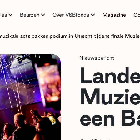
ies
Beurzen
Over VSBfonds
Magazine
Co
muzikale acts pakken podium in Utrecht tijdens finale Muz
Nieuwsbericht
Landel
Muzie
een B