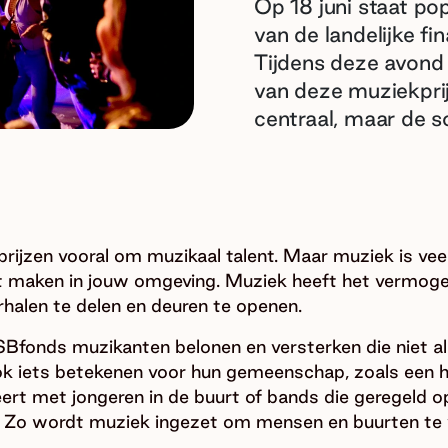
Op 18 juni staat p
van de landelijke f
Tijdens deze avond 
van deze muziekprij
centraal, maar de s
rijzen vooral om muzikaal talent. Maar muziek is vee
t maken in jouw omgeving. Muziek heeft het vermog
rhalen te delen en deuren te openen.
SBfonds muzikanten belonen en versterken die niet a
ok iets betekenen voor hun gemeenschap, zoals een h
rt met jongeren in de buurt of bands die geregeld o
. Zo wordt muziek ingezet om mensen en buurten te 