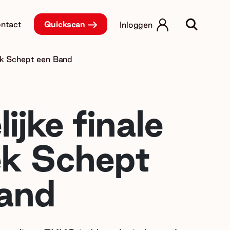
ntact
Quickscan
Inloggen
iek Schept een Band
ijke finale
k Schept
and