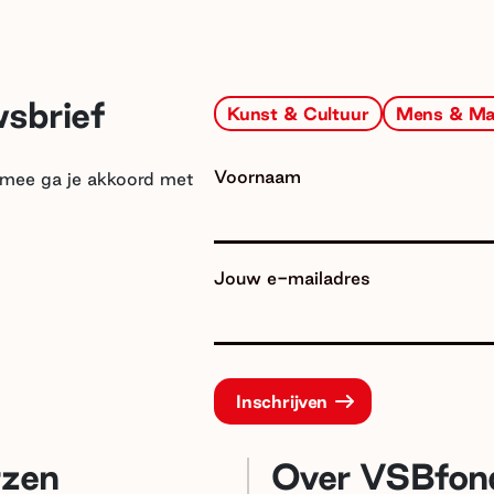
wsbrief
Kunst & Cultuur
Mens & Ma
Voornaam
armee ga je akkoord met
Jouw e-mailadres
rzen
Over VSBfon