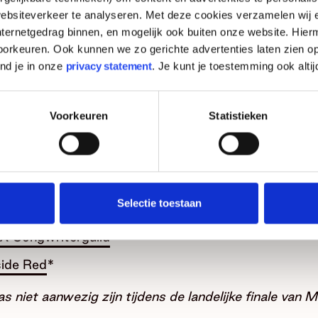
len):
Norah Rhodes
ebsiteverkeer te analyseren. Met deze cookies verzamelen wij e
nternetgedrag binnen, en mogelijk ook buiten onze website. Hie
:
[le:ks]
orkeuren. Ook kunnen we zo gerichte advertenties laten zien op
ind je in onze
privacy statement
. Je kunt je toestemming ook altij
rsum):
De Mis
k
(Roermond):
Ray-Man & The Lizards
Voorkeuren
Statistieken
(Oss): WEERWOORD
ek
(Vlaardingen):
Bonbun (Ressa Panda Idol Fest)
):
Wallplug
Selectie toestaan
):
Het Verbondt
X Songwriterguild
side Red
*
s niet aanwezig zijn tijdens de landelijke finale van