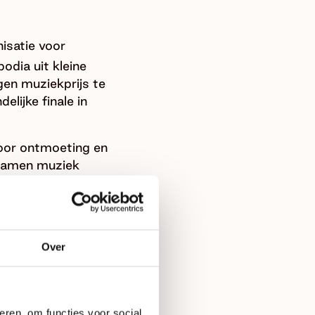
isatie voor
dia uit kleine
en muziekprijs te
lijke finale in
voor ontmoeting en
n samen muziek
e van Muziek Schept
Over
eren, om functies voor social