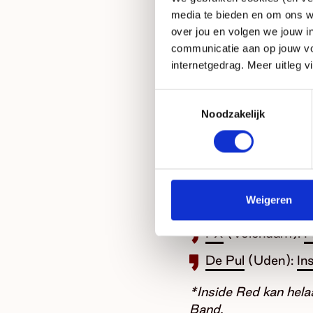
Nieuwe Nor
(Heer
media te bieden en om ons w
over jou en volgen we jouw i
De Peppel
(Zeist)
communicatie aan op jouw vo
internetgedrag. Meer uitleg v
De Vorstin
(Hilve
ECI Cultuurfabrie
Toestemmingsselectie
Noodzakelijk
De Groene Engel
De Kroepoekfabri
Manifesto
(Hoorn
Weigeren
P60
(Amstelveen
PX
(Volendam):
P
De Pul
(Uden):
In
*Inside Red kan helaa
Band.