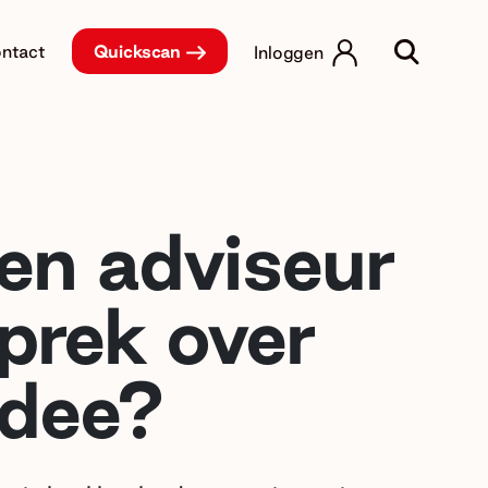
ntact
Quickscan
Inloggen
en adviseur
prek over
idee?