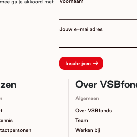
Voornaam
armee ga je akkoord met
Jouw e-mailadres
rzen
Over VSBfon
n
Algemeen
rt
Over VSBfonds
kennis
Team
tactpersonen
Werken bij