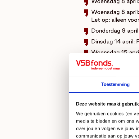
Woensdag 8 april: 
Woensdag 8 april: 
Let op: alleen voor
Donderdag 9 april:
Dinsdag 14 april:
Woensdag 15 april:
Woensdag 15 april:
Let op: alleen voor
Vrijdag 17 april: 
Toestemming
Filmhelpdesk Spe
Maandag 20 april: 
Deze website maakt gebruik
initiatiefnemers
We gebruiken cookies (en ver
Woensdag 22 april:
media te bieden en om ons w
Let op: alleen voor
over jou en volgen we jouw i
communicatie aan op jouw vo
Donderdag 23 april