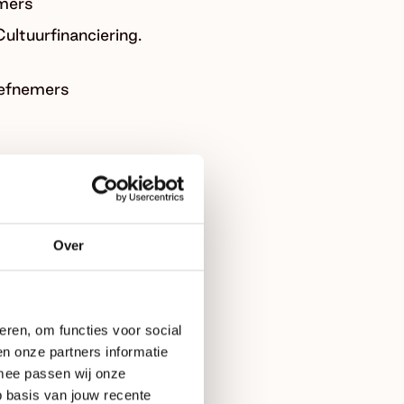
emers
ultuurfinanciering.
tiefnemers
Cultuurfinanciering.
Film Festival,
Over
nanciering
sland, voor alle
eren, om functies voor social
Cultuurfinanciering.
n onze partners informatie
rmee passen wij onze
 basis van jouw recente
atiefnemers