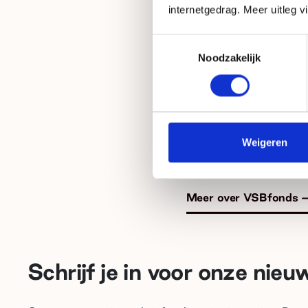
internetgedrag. Meer uitleg v
Woensdag 29 april:
Toestemmingsselectie
Woensdag 29 april:
Noodzakelijk
Let op: alleen voor
Bezoek onze contactp
Boek jouw speedda
Weigeren
Meer over VSBfonds
Schrijf je in voor onze nieu