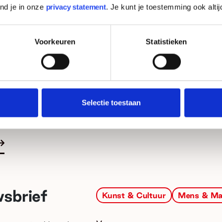
ind je in onze
privacy statement
. Je kunt je toestemming ook altij
 Noord-Holland (online), voor alle initiatiefnemers
 Gelderland (online), vanuit het Gelders Adviespunt 
Voorkeuren
Statistieken
 culturele initiatiefnemers
agina, klik op jouw regio en boek hier je speeddate.
te
Selectie toestaan
wsbrief
Kunst & Cultuur
Mens & Ma