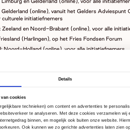
Limburg en Gelderland (online), voor alle initiatiefn
Gelderland (online), vanuit het Gelders Adviespunt C
 culturele initiatiefnemers
 Zeeland en Noord-Brabant (online), voor alle initia
 Friesland (Harlingen), op het Fries Fondsen Forum
 Noord-Holland (online), voor alle initiatiefnemers
 Gelderland (online), vanuit het Gelders Adviespunt 
 culturele initiatiefnemers
Noord-Brabant (Eindhoven), Playgrounds International 
Details
eddates
, voor initiatiefnemers met vragen over filmfi
Noord-Holland (Hoorn) bij Vrijwilligerspunt Westfrie
 van cookies
gelijkbare technieken) om content en advertenties te personalis
 Gelderland (online), vanuit het Gelders Adviespunt 
ebsiteverkeer te analyseren. Met deze cookies verzamelen wij e
 culturele initiatiefnemers
nternetgedrag binnen, en mogelijk ook buiten onze website. Hie
orkeuren. Ook kunnen we zo gerichte advertenties laten zien op
: Zeeland en Noord-Brabant (online), voor alle initi