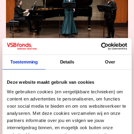
Bibi volgde master in New
Toestemming
Details
Over
York
Bibi kreeg een VSBfonds Beurs, waarmee zij haar Master
of Music in Classical Voice in New York mede kon
Deze website maakt gebruik van cookies
financieren.
We gebruiken cookies (en vergelijkbare technieken) om
content en advertenties te personaliseren, om functies
Student over de grens
voor social media te bieden en om ons websiteverkeer te
analyseren. Met deze cookies verzamelen wij en onze
partners informatie over jou en volgen we jouw
internetgedrag binnen, en mogelijk ook buiten onze