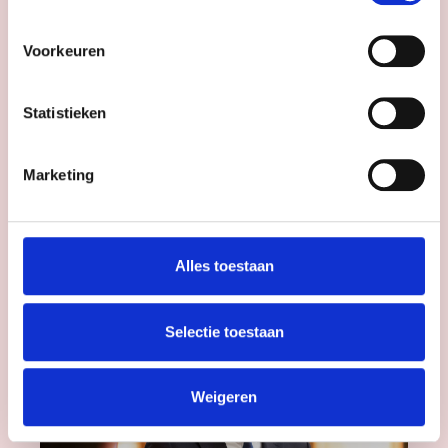
intrekken
.
maken we hier extra geld voor vrij, dat
doen we ook mét de samenleving. Zij
Voorkeuren
weten immers het beste wat nodig is. Op
het festival heb ik veel ideeën opgedaan,
waarmee we het fonds de komende tijd
Statistieken
verder gaan uitwerken.’ Jitske benadrukt
dat de coalitie er scherp op is dat het om
Marketing
extra middelen gaat. En niet om een
verschuiving van bestaande financiering.
Alles toestaan
Selectie toestaan
Weigeren