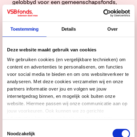
gelobbyd voor een gemeenschapsfonds,
dat door het nieuwe kabinet inmiddels is
aangekondigd. Het gaat om tweehonderd
miljoen euro voor vier jaar voor onder meer
Toestemming
Details
Over
ontmoetingsplekken. Maar dat geld moet
wél rechtstreeks naar lokale
gemeenschappen gaan, zodat zij
Deze website maakt gebruik van cookies
zeggenschap krijgen over de opzet en
We gebruiken cookies (en vergelijkbare technieken) om
uitvoering,’ geeft Jitske aan. Ook was
content en advertenties te personaliseren, om functies
minister Pieter Heerma
(Binnenlandse
voor social media te bieden en om ons websiteverkeer te
Zaken en Koninkrijkszaken) bij het We
analyseren. Met deze cookies verzamelen wij en onze
Doen Het Samen-festival dit jaar. Hij zei
partners informatie over jou en volgen we jouw
daarover: ‘Deze mensen dragen met hun
internetgedrag binnen, en mogelijk ook buiten onze
initiatieven bij aan een fijne leefomgeving;
website. Hiermee passen wij onze communicatie aan op
dit is namelijk niet alleen een taak van de
jouw voorkeuren. Ook kunnen we zo gerichte
overheid, maar van ons allemaal. Als
advertenties laten zien op basis van jouw recente
overheid ondersteunen we dit soort
internetgedrag. Meer uitleg vind je in onze
privacy
Toestemmingsselectie
initiatieven. Met het gemeenschapsfonds
statement
. Je kunt je toestemming ook altijd
wijzigen of
Noodzakelijk