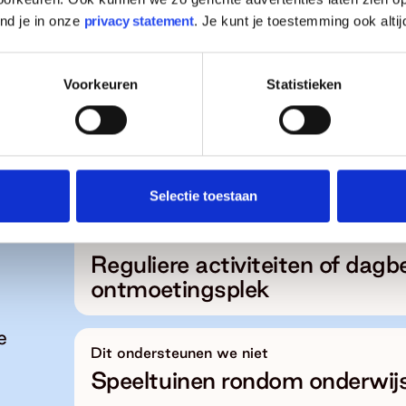
ind je in onze
privacy statement
. Je kunt je toestemming ook altij
Criterium
Warenwetbesluit
Voorkeuren
Statistieken
Selectie toestaan
Dit ondersteunen we niet
Reguliere activiteiten of dag
ontmoetingsplek
e
Dit ondersteunen we niet
Speeltuinen rondom onderwijs,