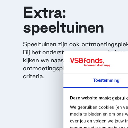
Extra:
speeltuinen
Speeltuinen zijn ook ontmoetingsple
Bij het ondersteunen van speeltuinen
kijken we naast de algemene criteria
ontmoetingsplekken naar de volgend
criteria.
Toestemming
Deze website maakt gebruik
We gebruiken cookies (en ver
media te bieden en om ons w
over jou en volgen we jouw i
communicatie aan op jouw vo