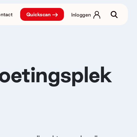
ntact
Quickscan
Inloggen
etingsplek