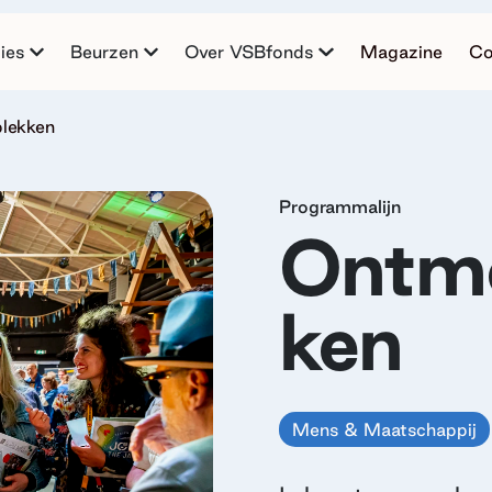
ies
Beurzen
Over VSBfonds
Magazine
Co
lekken
Programmalijn
Ontmo
ken
Mens & Maatschappij