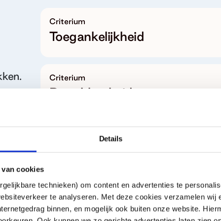
Criterium
Toegankelijkheid
kken.
Criterium
Betrokkenheid
 voor
e
Criterium
Details
Duur van het gebruik
 van cookies
gelijkbare technieken) om content en advertenties te personalis
Criterium
ebsiteverkeer te analyseren. Met deze cookies verzamelen wij e
Aanvulling
nternetgedrag binnen, en mogelijk ook buiten onze website. Hie
orkeuren. Ook kunnen we zo gerichte advertenties laten zien op