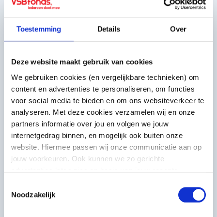
Toestemming
Details
Over
Ook een donatie aanvragen?
Deze website maakt gebruik van cookies
We gebruiken cookies (en vergelijkbare technieken) om
content en advertenties te personaliseren, om functies
voor social media te bieden en om ons websiteverkeer te
analyseren. Met deze cookies verzamelen wij en onze
partners informatie over jou en volgen we jouw
De grootste successen van het project is
dat het gelukt is om ons Museum, een
internetgedrag binnen, en mogelijk ook buiten onze
monument uit 1606, toch zoveel mogelijk
website. Hiermee passen wij onze communicatie aan op
toegankelijk te maken voor mensen met
jouw voorkeuren. Ook kunnen we zo gerichte
een visuele beperking en dat het algehele
advertenties laten zien op basis van jouw recente
aanbod van het museum voor iedereen
internetgedrag. Meer uitleg vind je in onze
privacy
hiermee toegankelijker en
Toestemmingsselectie
laagdrempeliger is geworden. Het succes
statement
. Je kunt je toestemming ook altijd
wijzigen of
Noodzakelijk
is met name te danken aan het vanaf het
intrekken
.
begin betrekken van inhoudelijke experts