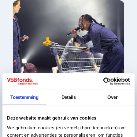
Voorbeeldinitiatief
Het Niewe Goed
Toestemming
Details
Over
Het Nieuwe Goed biedt
semiprofessionele makers tot 30 jaar
Deze website maakt gebruik van cookies
een broedplaats om te maken, te
We gebruiken cookies (en vergelijkbare technieken) om
experimenteren en te ontdekken wie zij
content en advertenties te personaliseren, om functies