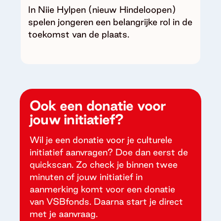
In Niie Hylpen (nieuw Hindeloopen)
spelen jongeren een belangrijke rol in de
toekomst van de plaats.
Ook een donatie voor
jouw initiatief?
Wil je een donatie voor je culturele
initiatief aanvragen? Doe dan eerst de
quickscan. Zo check je binnen twee
minuten of jouw initiatief in
aanmerking komt voor een donatie
van VSBfonds. Daarna start je direct
met je aanvraag.