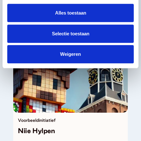
ritmegevoel kunnen laten spreken, op
een flitsende manier, bewijzen de
Alles toestaan
dansers van 20Hertz Company.
Selectie toestaan
Weigeren
Voorbeeldinitiatief
Niie Hylpen