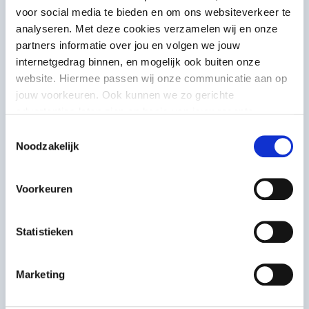
zijn.
voor social media te bieden en om ons websiteverkeer te
analyseren. Met deze cookies verzamelen wij en onze
partners informatie over jou en volgen we jouw
internetgedrag binnen, en mogelijk ook buiten onze
website. Hiermee passen wij onze communicatie aan op
jouw voorkeuren. Ook kunnen we zo gerichte
advertenties laten zien op basis van jouw recente
internetgedrag. Meer uitleg vind je in onze
privacy
Toestemmingsselectie
statement
. Je kunt je toestemming ook altijd
wijzigen of
Noodzakelijk
intrekken
.
Voorkeuren
Statistieken
Voorbeeldinitiatief
20Hertz
Marketing
Dat dove en slechthorende mensen hun