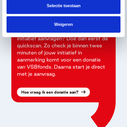
Selectie toestaan
Ook een donatie voor
jouw initiatief?
Weigeren
Wil je een donatie voor je culturele
initiatief aanvragen? Doe dan eerst de
quickscan. Zo check je binnen twee
minuten of jouw initiatief in
aanmerking komt voor een donatie
van VSBfonds. Daarna start je direct
met je aanvraag.
Hoe vraag ik een donatie aan?