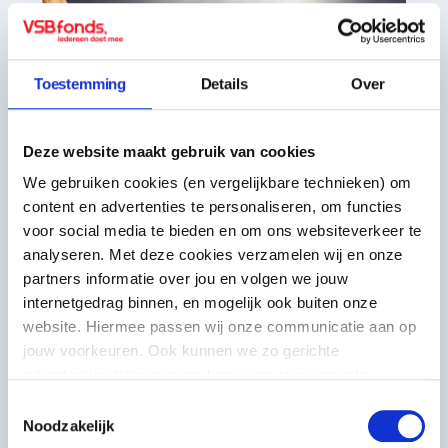
Toestemming
Details
Over
Deze website maakt gebruik van cookies
We gebruiken cookies (en vergelijkbare technieken) om
content en advertenties te personaliseren, om functies
voor social media te bieden en om ons websiteverkeer te
Voorbeeldinitiatief
analyseren. Met deze cookies verzamelen wij en onze
partners informatie over jou en volgen we jouw
Het Niewe Goed
internetgedrag binnen, en mogelijk ook buiten onze
website. Hiermee passen wij onze communicatie aan op
Het Nieuwe Goed biedt
jouw voorkeuren. Ook kunnen we zo gerichte
semiprofessionele makers tot 30 jaar
advertenties laten zien op basis van jouw recente
een broedplaats om te maken, te
internetgedrag. Meer uitleg vind je in onze
privacy
Toestemmingsselectie
experimenteren en te ontdekken wie zij
statement
. Je kunt je toestemming ook altijd
wijzigen of
Noodzakelijk
zijn.
intrekken
.