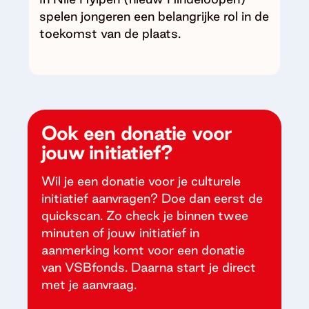
spelen jongeren een belangrijke rol in de
toekomst van de plaats.
Ook een donatie voor
jouw initiatief?
Wil je een donatie voor je culturele
initiatief aanvragen? Doe dan eerst de
quickscan. Zo check je binnen twee
minuten of jouw initiatief in
aanmerking komt voor een donatie
van VSBfonds. Daarna start je direct
met je aanvraag.