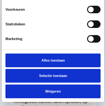
Voorkeuren
Statistieken
Marketing
Alles toestaan
Voorbeeldinitiatief
Selectie toestaan
20Hertz
Weigeren
Dat dove en slechthorende mensen hun
ritmegevoel kunnen laten spreken, op