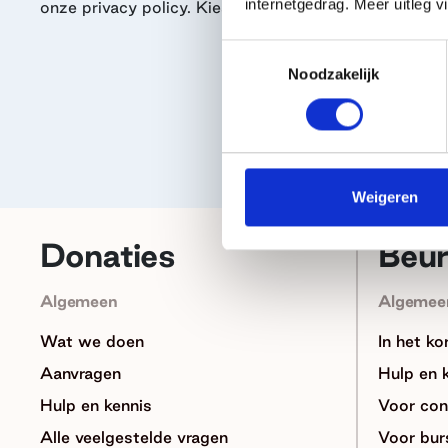
internetgedrag. Meer uitleg v
onze privacy policy. Kies één of twee thema's.
Toestemmingsselectie
Noodzakelijk
Weigeren
Donaties
Beu
Algemeen
Algemee
Wat we doen
In het ko
Aanvragen
Hulp en 
Hulp en kennis
Voor con
Alle veelgestelde vragen
Voor bur