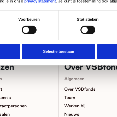
ind je in onze
privacy statement
. Je kunt je toestemming ook altij
Voorkeuren
Statistieken
Jouw e-mailadres
Selectie toestaan
rzen
Over VSBfon
n
Algemeen
rt
Over VSBfonds
kennis
Team
tactpersonen
Werken bij
salen
Nieuws