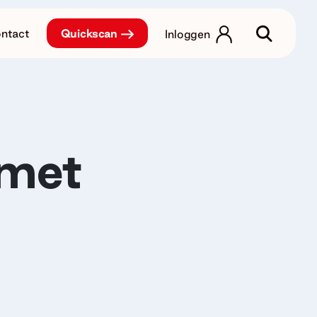
ntact
Quickscan
Inloggen
 met