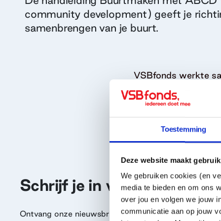
De handleiding Buurtmaken met ABCD 
community development) geeft je richti
samenbrengen van je buurt.
VSBfonds werkte sa
Oelkers aan deze han
Bekijk handleiding
Toestemming
Deze website maakt gebruik
We gebruiken cookies (en ver
Schrijf je in voor onze nieu
media te bieden en om ons w
over jou en volgen we jouw i
communicatie aan op jouw vo
Ontvang onze nieuwsbrief, vol inspiratie en tips. Da