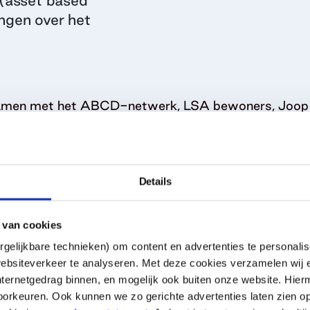
(asset based
ngen over het
men met het ABCD-netwerk, LSA bewoners, Joop 
dleiding.
 Buurtmaken met ABCD
Details
 van cookies
gelijkbare technieken) om content en advertenties te personalis
wsbrief
Kunst & Cultuur
Mens & Ma
ebsiteverkeer te analyseren. Met deze cookies verzamelen wij e
nternetgedrag binnen, en mogelijk ook buiten onze website. Hie
orkeuren. Ook kunnen we zo gerichte advertenties laten zien op
Voornaam
armee ga je akkoord met