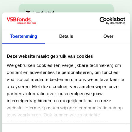
Land, stad
Hongarije, Budapest
Buitenlandse activiteit
Toestemming
Details
Over
MA Public Policy & Management
Jaar
Deze website maakt gebruik van cookies
2017
We gebruiken cookies (en vergelijkbare technieken) om
content en advertenties te personaliseren, om functies
voor social media te bieden en om ons websiteverkeer te
analyseren. Met deze cookies verzamelen wij en onze
Schrijf je in voor onze
partners informatie over jou en volgen we jouw
nieuwsbrief
internetgedrag binnen, en mogelijk ook buiten onze
website. Hiermee passen wij onze communicatie aan op
Ontvang onze nieuwsbrief, vol inspiratie en
tips. Daarmee ga je akkoord met onze privacy
jouw voorkeuren. Ook kunnen we zo gerichte
policy. Kies één of twee thema's.
advertenties laten zien op basis van jouw recente
internetgedrag. Meer uitleg vind je in onze
privacy
Toestemmingsselectie