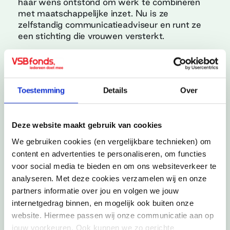
haar wens ontstond om werk te combineren
met maatschappelijke inzet. Nu is ze
zelfstandig communicatieadviseur en runt ze
een stichting die vrouwen versterkt.
Land, stad
België, Schaarbeek
Toestemming
Details
Over
Buitenlandse activiteit
Postgraduaat Corporate
Communications
Deze website maakt gebruik van cookies
Jaar
We gebruiken cookies (en vergelijkbare technieken) om
2003
content en advertenties te personaliseren, om functies
voor social media te bieden en om ons websiteverkeer te
analyseren. Met deze cookies verzamelen wij en onze
partners informatie over jou en volgen we jouw
internetgedrag binnen, en mogelijk ook buiten onze
Schrijf je in voor onze
website. Hiermee passen wij onze communicatie aan op
nieuwsbrief
jouw voorkeuren. Ook kunnen we zo gerichte